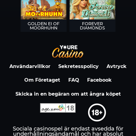
GOLDEN EI OF
FOREVER
MOORHUHN
DIAMONDS
Användarvillkor
Sekretesspolicy
Avtryck
Om Företaget
FAQ
Facebook
Skicka in en begäran om att ångra köpet
Sociala casinospel är endast avsedda för
underhållningsändamål och har absolut