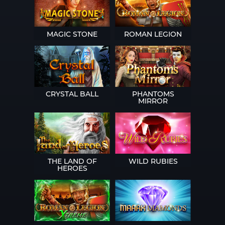
MAGIC STONE
ROMAN LEGION
CRYSTAL BALL
PHANTOMS
MIRROR
THE LAND OF
WILD RUBIES
HEROES