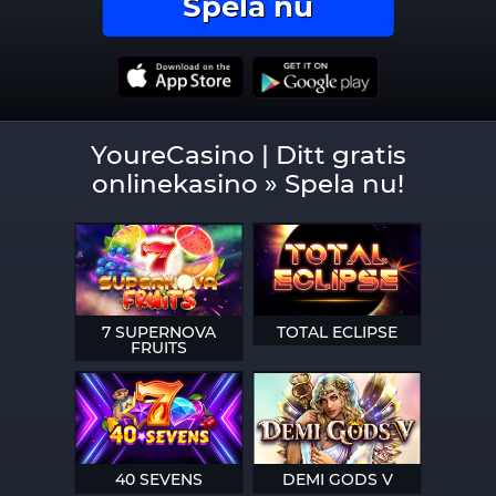
Spela nu
YoureCasino | Ditt gratis
onlinekasino » Spela nu!
7 SUPERNOVA
TOTAL ECLIPSE
FRUITS
40 SEVENS
DEMI GODS V