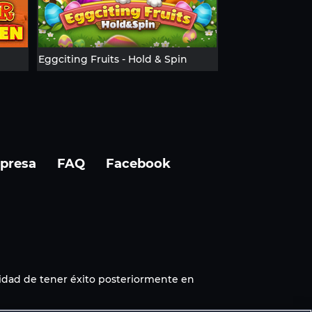
Eggciting Fruits - Hold & Spin
presa
FAQ
Facebook
ilidad de tener éxito posteriormente en