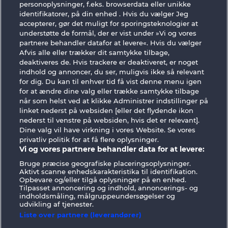
personoplysninger, f.eks. browserdata eller unikke
identifikatorer, på din enhed . Hvis du vælger Jeg
accepterer, gør det muligt for sporingsteknologier at
understøtte de formål, der er vist under »Vi og vores
partnere behandler datafor at levere«. Hvis du vælger
Afvis alle eller trækker dit samtykke tilbage,
deaktiveres de. Hvis trackere er deaktiveret, er noget
40 Sevens
Back to the Fruits RoAR
indhold og annoncer, du ser, muligvis ikke så relevant
for dig. Du kan til enhver tid få vist denne menu igen
for at ændre dine valg eller trække samtykke tilbage
når som helst ved at klikke Administrer indstillinger på
linket nederst på websiden [eller det flydende ikon
nederst til venstre på websiden, hvis det er relevant].
Dine valg vil have virkning i vores Website. Se vores
Vilkår og betingelser
Datasikkerhed
privatliv politik for at få flere oplysninger.
Vi og vores partnere behandler data for at levere:
Kontakt
Virksomhed
FAQ
Facebook
Bruge præcise geografiske placeringsoplysninger.
Aktivt scanne enhedskarakteristika til identifikation.
Indsend anmodning om tilbagetrækning
Opbevare og/eller tilgå oplysninger på en enhed.
Tilpasset annoncering og indhold, annoncerings- og
indholdsmåling, målgruppeundersøgelser og
udvikling af tjenester.
Liste over partnere (leverandører)