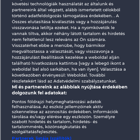
követési technológiák használatát az általunk és
partnereink által végzett, alább ismertetett célokból
történő adatfeldolgozás támogatása érdekében. . A
Összes elutasítása kiválasztás vagy a hozzájárulás
GOLDEN EI OF
FOREVER
visszavonása letiltja ezeket. Ha a nyomkövetők le
MOORHUHN
DIAMONDS
vannak tiltva, akkor néhány látott tartalom és hirdetés
nem feltétlenül lesz releváns az Ön számára.
Visszatérhet ebbe a menübe, hogy bármikor
megváltoztassa a választását, vagy visszavonja a
hozzájárulást Beállítások kezelése a weboldal alján
található hivatkozásra kattintva [vagy a lebegő ikont a
Részvételi feltételek
weboldal bal alsó sarkában, ha van ilyen]. Választása a
következőben érvényesül: Weboldal. További
részletekért lásd az Adatvédelmi szabályzatunkat.
Adatkezelési tájékoztató
Impresszum
Mi és partnereink az alábbiak nyújtása érdekében
dolgozunk fel adatokat:
A cég
GYIK
Facebook
Pontos földrajzi helymeghatározási adatok
felhasználása. Az eszköz jellemzőinek aktív
Visszavonási kérelem benyújtása
szkennelése az azonosítás érdekében. Információk
tárolása és/vagy elérése egy eszközön. Személyre
szabott hirdetés és tartalom, hirdetés- és
tartalommérés, közönségkutatás és
szolgáltatásfejlesztés.
Partnerek listája (szállítók)