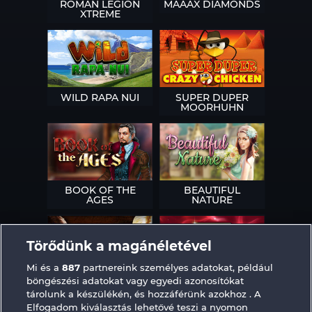
ROMAN LEGION
MAAAX DIAMONDS
XTREME
WILD RAPA NUI
SUPER DUPER
MOORHUHN
BOOK OF THE
BEAUTIFUL
AGES
NATURE
Törődünk a magánéletével
Mi és a
887
partnereink személyes adatokat, például
böngészési adatokat vagy egyedi azonosítókat
SIMPLY THE BEST
ROYAL SEVEN
tárolunk a készülékén, és hozzáférünk azokhoz . A
Elfogadom kiválasztás lehetővé teszi a nyomon