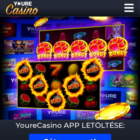
YoureCasino APP LETÖLTÉSE: