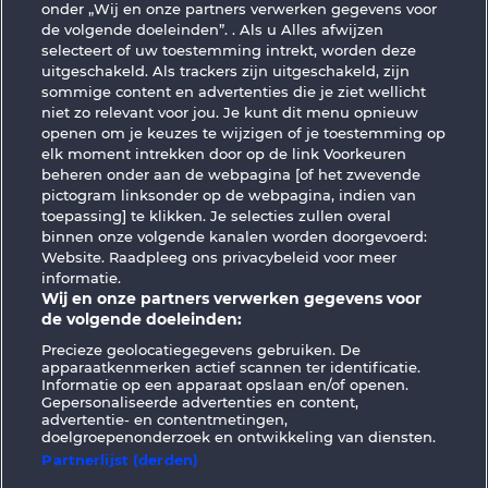
onder „Wij en onze partners verwerken gegevens voor
de volgende doeleinden”. . Als u Alles afwijzen
selecteert of uw toestemming intrekt, worden deze
uitgeschakeld. Als trackers zijn uitgeschakeld, zijn
sommige content en advertenties die je ziet wellicht
niet zo relevant voor jou. Je kunt dit menu opnieuw
openen om je keuzes te wijzigen of je toestemming op
Duck Shooter
King of the Jungle
elk moment intrekken door op de link Voorkeuren
beheren onder aan de webpagina [of het zwevende
pictogram linksonder op de webpagina, indien van
toepassing] te klikken. Je selecties zullen overal
binnen onze volgende kanalen worden doorgevoerd:
Website. Raadpleeg ons privacybeleid voor meer
informatie.
Algemene voorwaarden
Privacyverklaring
Wij en onze partners verwerken gegevens voor
de volgende doeleinden:
Colofon
Bedrijf
FAQ
Facebook
Precieze geolocatiegegevens gebruiken. De
apparaatkenmerken actief scannen ter identificatie.
Terugbetalingsverzoek indienen
Informatie op een apparaat opslaan en/of openen.
Gepersonaliseerde advertenties en content,
advertentie- en contentmetingen,
doelgroepenonderzoek en ontwikkeling van diensten.
Partnerlijst (derden)