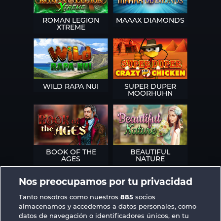
ROMAN LEGION
MAAAX DIAMONDS
XTREME
WILD RAPA NUI
SUPER DUPER
MOORHUHN
BOOK OF THE
BEAUTIFUL
AGES
NATURE
Nos preocupamos por tu privacidad
Tanto nosotros como nuestros
885
socios
almacenamos y accedemos a datos personales, como
datos de navegación o identificadores únicos, en tu
SIMPLY THE BEST
ROYAL SEVEN