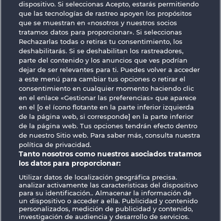
dispositivo. Si seleccionas Acepto, estarás permitiendo
que las tecnologías de rastreo apoyen los propósitos
que se muestran en «nosotros y nuestros socios
tratamos datos para proporcionar». Si seleccionas
Rechazarlas todas o retiras tu consentimiento, los
deshabilitarás. Si se deshabilitan los rastreadores,
GOLDEN EI OF
FOREVER
parte del contenido y los anuncios que ves podrían
MOORHUHN
DIAMONDS
dejar de ser relevantes para ti. Puedes volver a acceder
a este menú para cambiar tus opciones o retirar el
consentimiento en cualquier momento haciendo clic
en el enlace «Gestionar las preferencias» que aparece
en el [o el ícono flotante en la parte inferior izquierda
de la página web, si corresponde] en la parte inferior
Términos y condiciones
de la página web. Tus opciones tendrán efecto dentro
de nuestro Sitio web. Para saber más, consulta nuestra
política de privacidad.
Declaración de privacidad
Aviso Legal
Tanto nosotros como nuestros asociados tratamos
los datos para proporcionar:
Empresa
FAQ
Facebook
Utilizar datos de localización geográfica precisa.
analizar activamente las características del dispositivo
Enviar solicitud de desistimiento
para su identificación.. Almacenar la información de
un dispositivo o acceder a ella. Publicidad y contenido
personalizados, medición de publicidad y contenido,
investigación de audiencia y desarrollo de servicios.