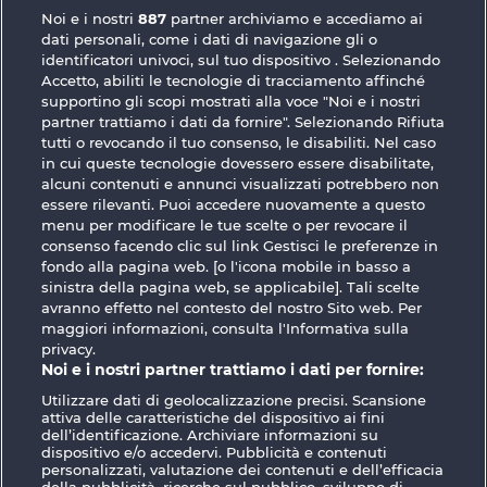
Noi e i nostri
887
partner archiviamo e accediamo ai
dati personali, come i dati di navigazione gli o
identificatori univoci, sul tuo dispositivo . Selezionando
Accetto, abiliti le tecnologie di tracciamento affinché
supportino gli scopi mostrati alla voce "Noi e i nostri
partner trattiamo i dati da fornire". Selezionando Rifiuta
40 Sevens
Maaax Diamonds
tutti o revocando il tuo consenso, le disabiliti. Nel caso
in cui queste tecnologie dovessero essere disabilitate,
alcuni contenuti e annunci visualizzati potrebbero non
essere rilevanti. Puoi accedere nuovamente a questo
menu per modificare le tue scelte o per revocare il
consenso facendo clic sul link Gestisci le preferenze in
fondo alla pagina web. [o l'icona mobile in basso a
Termini e condizioni
sinistra della pagina web, se applicabile]. Tali scelte
avranno effetto nel contesto del nostro Sito web. Per
maggiori informazioni, consulta l'Informativa sulla
Informativa sulla privacy
Note legali
privacy.
Noi e i nostri partner trattiamo i dati per fornire:
Società
FAQ
Facebook
Utilizzare dati di geolocalizzazione precisi. Scansione
attiva delle caratteristiche del dispositivo ai fini
Invia richiesta di recesso
dell’identificazione. Archiviare informazioni su
dispositivo e/o accedervi. Pubblicità e contenuti
personalizzati, valutazione dei contenuti e dell’efficacia