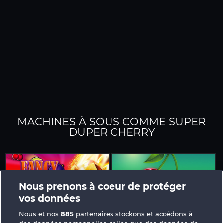
MACHINES À SOUS COMME SUPER
DUPER CHERRY
Nous prenons à coeur de protéger
vos données
Nous et nos
885
partenaires stockons et accédons à
Fancy Fruits RoAR
Fruits First Diamond Treasures