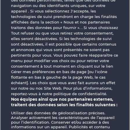
des données personnelles, telles que des données de
navigation ou des identifiants uniques, sur votre
appareil . Si vous sélectionnez J'accepte, les
technologies de suivi prendront en charge les finalités
affichées dans la section « Nous et nos partenaires
traitons des données pour fournir ». . Si vous choisissez
Tout refuser ou que vous retirez votre consentement,
elles seront désactivées. Si les technologies de suivi
5 Ember Wilds
Back to the Fruits
sont désactivées, il est possible que certains contenus
et annonces qui vous sont présentés ne soient pas
pertinents pour vous. Vous pouvez faire réapparaître ce
menu pour modifier vos choix ou pour retirer votre
consentement à tout moment en cliquant sur le lien
Gérer mes préférences en bas de page [ou l'icône
flottante en bas à gauche de la page Web, le cas
CGU
Charte de confidentialité
échéant]. Les choix que vous avez fait aurons un effet
sur notre ou nos Site Web. Pour plus d’informations,
reportez-vous à notre politique de confidentialité.
Mentions légales
Société
FAQ
Nos équipes ainsi que nos partenaires externes,
traitent des données selon les finalités suivantes :
Facebook
Utiliser des données de géolocalisation précises.
Analyser activement les caractéristiques de l’appareil
Envoyer la demande de rétractation
pour l’identification. Conserver et/ou accéder à des
informations sur un appareil. Publicités et contenu