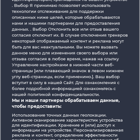
. Выбор Я принимаю позволяет использовать
технологии отслеживания для поддержки
описанных ниже целей, которые обрабатываются
нами и нашими партнерами для предоставления
данных. . Выбор Отклонить все или отзыв вашего
согласия отключит их. В случае отключения трекеров
Magic Mirror
Creatures of the Night
некоторый отображаемый контент и реклама могут
быть для вас неактуальными. Вы можете вызвать
данное меню для изменения своего выбора или
отзыва согласия в любое время, нажав на ссылку
Управление настройками в нижней части веб-
страницы [или плавающий значок в левом нижнем
углу веб-страницы, если применимо.]. Ваш выбор
Правила
КОНФИДЕНЦИАЛЬНОСТЬ
вступит в силу в нашей Сайт. Для ознакомления с
более подробной информацией ознакомьтесь с
нашей политикой конфиденциальности.
О компании
Компания
ЧаВо
Мы и наши партнеры обрабатываем данные,
чтобы предоставить:
Facebook
Использование точных данных геолокации.
Активное сканирование характеристик устройства
Отправить Запрос об Отказе
для идентификации. Хранение и (или) доступ к
информации на устройстве. Персонализированная
реклама и контент, определение эффективности