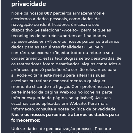
privacidade
Nós e os nossos
887
parceiros armazenamos e
acedemos a dados pessoais, como dados de
navegação ou identificadores únicos, no seu
dispositivo. Se selecionar «Aceito», permite que as
tecnologias de rastreio suportem as finalidades
apresentadas em «Nós e os nossos parceiros tratamos
Valkyries - The Nibelung Legends
The Land of Heroes
dados para as seguintes finalidades». Se, pelo
contrário, selecionar «Rejeitar tudo» ou retirar o seu
consentimento, estas tecnologias serão desativadas. Se
os rastreadores forem desativados, alguns conteúdos e
anúncios que vê poderão não ser tão relevantes para
si. Pode voltar a este menu para alterar as suas
escolhas ou retirar o consentimento a qualquer
Termos e Condições
momento clicando na ligação Gerir preferências na
parte inferior da página Web (ou no ícone na parte
Declaração de Privacidade
Marca
inferior esquerda da página, se aplicável). As suas
escolhas serão aplicadas em Website. Para mais
informação, consulte a nossa política de privacidade.
Empresa
Perguntas frequentes
Nós e os nossos parceiros tratamos os dados para
fornecermos:
Facebook
Utilizar dados de geolocalização precisos. Procurar