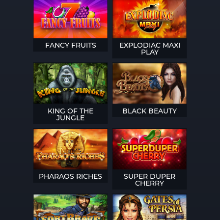
FANCY FRUITS
EXPLODIAC MAXI
PLAY
KING OF THE
BLACK BEAUTY
JUNGLE
PHARAOS RICHES
SUPER DUPER
CHERRY