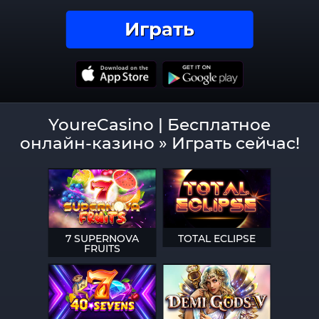
Играть
YoureCasino | Бесплатное
онлайн-казино » Играть сейчас!
7 SUPERNOVA
TOTAL ECLIPSE
FRUITS