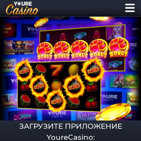
ЗАГРУЗИТЕ ПРИЛОЖЕНИЕ
YoureCasino: