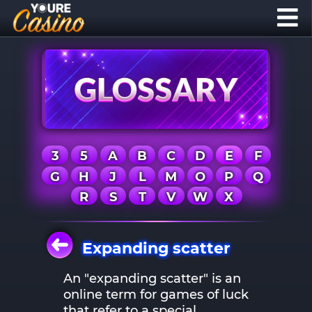
3
5
A
B
C
D
E
F
G
H
J
L
M
O
P
Q
R
S
T
V
W
X
Expanding scatter
An "expanding scatter" is an
online term for games of luck
that refer to a special