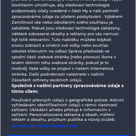
Souhlasím umožňuje, aby sledovací technologie
Simply The Best
Royal Seven
podporovaly účely uvedené v části My a naši partneři
zpracováváme údaje za účelem poskytování . Výběrem
Zamítnout vše nebo odvoláním svého souhlasu je
zakážete. Pokud jsou sledovací technologie zakázány,
některé zobrazené obsahy a reklamy pro vás nemusí
být tolik relevantní. Tuto nabídku můžete kdykoli
znovu zobrazit a změnit své volby nebo souhlas
Golden Ei of Moorhuhn
Forever Diamonds
odvolat kliknutím na odkaz Správa předvoleb ve
spodní části webové stránky [nebo plovoucí ikona v
levém dolním rohu webové stránky, pokud je to
možné]. Vaše volby se projeví v našem Internetová
stránka. Další podrobnosti naleznete v našich
Zásadách ochrany osobních údajů.
Společně s našimi partnery zpracováváme údaje s
tímto cílem:
Používání přesných údajů o geografické poloze. Aktivní
Podmínky
Prohlášení o ochraně údajů
vyhledávání identifikačních údajů v rámci vlastností
zařízení. Ukládání a/nebo přístup k informacím v
zařízení. Personalizovaná reklama a obsah, měření
Kontakt
Společnost
Časté dotazy
reklam a obsahu, průzkum publika a rozvoj služeb.
Seznam partnerů (dodavatelů)
Facebook