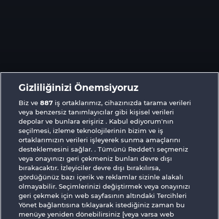
ÜCRETSIZ OYNA
Gizliliğinizi Önemsiyoruz
Biz ve
887
iş ortaklarımız, cihazınızda tarama verileri
veya benzersiz tanımlayıcılar gibi kişisel verileri
depolar ve bunlara erişiriz . Kabul ediyorum'nın
seçilmesi, izleme teknolojilerinin bizim ve iş
ortaklarımızın verileri işleyerek sunma amaçlarını
desteklemesini sağlar. . Tümünü Reddet'ı seçmeniz
Mighty 40
Magic Book
veya onayınızı geri çekmeniz bunları devre dışı
bırakacaktır. İzleyiciler devre dışı bırakılırsa,
gördüğünüz bazı içerik ve reklamlar sizinle alakalı
olmayabilir. Seçimlerinizi değiştirmek veya onayınızı
geri çekmek için web sayfasının altındaki Tercihleri
Yönet bağlantısına tıklayarak istediğiniz zaman bu
Mystic Force
Tower of Power
menüye yeniden dönebilirsiniz [veya varsa web