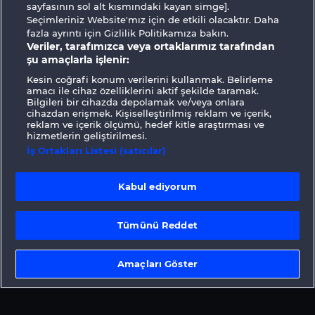
sayfasının sol alt kısmındaki kayan simge].
Seçimleriniz Website'mız için de etkili olacaktır. Daha
fazla ayrıntı için Gizlilik Politikamıza bakın.
Veriler, tarafımızca veya ortaklarımız tarafından
şu amaçlarla işlenir:
Kesin coğrafi konum verilerini kullanmak. Belirleme
amacı ile cihaz özelliklerini aktif şekilde taramak.
Bilgileri bir cihazda depolamak ve/veya onlara
cihazdan erişmek. Kişiselleştirilmiş reklam ve içerik,
Hüküm ve Koşullar
Gizlilik Beyanı
reklam ve içerik ölçümü, hedef kitle araştırması ve
hizmetlerin geliştirilmesi.
Künye
Şirket
SSS
Facebook
İş Ortakları Listesi (satıcılar)
İptal talebini gönder
Kabul ediyorum
Tümünü Reddet
Sosyal casino oyunları sadece eğlence
Amaçları Göster
amaçlıdır ve gerçek parayla oynanan kumar
oyunlarında gelecekte elde edilebilecek olası
başarılar üzerinde kesinlikle hiçbir etkisi
yoktur.