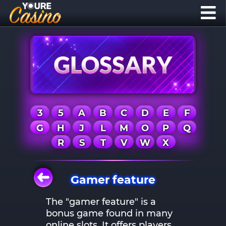
3
5
A
B
C
D
E
F
G
H
J
L
M
O
P
Q
R
S
T
V
W
X
Gamer feature
The "gamer feature" is a
bonus game found in many
online slots. It offers players