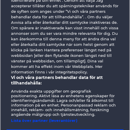
identifierare på din enhet . Genom att välja Jag
accepterar tillåter du att spårningstekniker används för
de syften som anges under ”Vi och våra partners
behandlar data för att tillhandahålla”. . Om du väljer
Avvisa alla eller återkallar ditt samtycke inaktiveras de.
The Warlocks Book
The black Book of Pirates
Om spårare är inaktiverade kan visst innehåll och vissa
annonser som du ser vara mindre relevanta för dig. Du
kan återkomma till denna meny för att ändra dina val
eller återkalla ditt samtycke när som helst genom att
klicka på länken Hantera preferenser längst ned på
webbsidan [eller den flytande ikonen längst ned till
The Guardian God: Heimdall's Horn
100 Flaring Fruits
vänster på webbsidan, om tillämpligt]. Dina val
kommer att ha effekt inom vår Webbplats. Mer
information finns i vår integritetspolicy.
Vi och våra partners behandlar data för att
tillhandahålla:
Använda exakta uppgifter om geografisk
positionering. Aktivt läsa av enhetens egenskaper för
identifieringsändamål. Lagra och/eller få åtkomst till
information på en enhet. Personanpassad reklam och
innehåll, reklam- och innehållsmätning, forskning
Användarvillkor
Sekretesspolicy
Avtryck
angående målgrupp och tjänsteutveckling.
Lista över partner (leverantörer)
Om Företaget
FAQ
Facebook