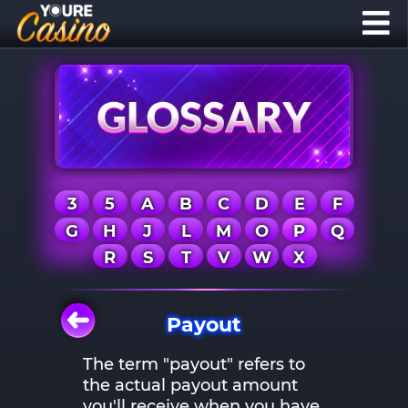
3
5
A
B
C
D
E
F
G
H
J
L
M
O
P
Q
R
S
T
V
W
X
Payout
The term "payout" refers to
the actual payout amount
you'll receive when you have