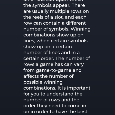
the symbols appear. There
are usually multiple rows on
the reels of a slot, and each
row can contain a different
number of symbols. Winning
combinations show up on
lines, when certain symbols
show up on a certain
number of lines and in a
certain order. The number of
rows a game has can vary
from game-to-game and
affects the number of
possible winning
combinations. It is important
for you to understand the
number of rows and the
order they need to come in
on in order to have the best