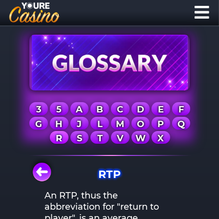
3
5
A
B
C
D
E
F
G
H
J
L
M
O
P
Q
R
S
T
V
W
X
RTP
An RTP, thus the
abbreviation for "return to
player", is an average