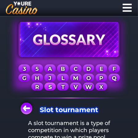
3
5
A
B
C
D
E
F
G
H
J
L
M
O
P
Q
R
S
T
V
W
X
Slot tournament
A slot tournament is a type of
competition in which players
compete to win a prize pool.