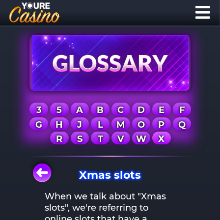
3
5
A
B
C
D
E
F
G
H
J
L
M
O
P
Q
R
S
T
V
W
X
Xmas slots
When we talk about "Xmas
slots", we're referring to
online slots that have a