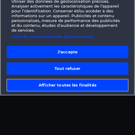
Utiliser des données de géolocalisation précises.
Analyser activement les caractéristiques de l’appareil
CGU
Charte de confidentialité
pour l’identification. Conserver et/ou accéder à des
informations sur un appareil. Publicités et contenu
personnalisés, mesure de performance des publicités
Mentions légales
Société
FAQ
et du contenu, études d’audience et développement
de services.
Facebook
Liste de nos partenaires (fournisseurs)
Envoyer la demande de rétractation
J'accepte
Tout refuser
Les jeux de casino sociaux sont prévus
Afficher toutes les finalités
uniquement à des fins de divertissement et
n'ont absolument aucune influence sur vos
résultats possibles lors de jeux avec de
l'argent réel.
©2026 Whow Games GmbH