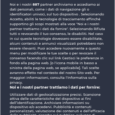
Noi e i nostri
887
partner archiviamo e accediamo ai
dati personali, come i dati di navigazione gli o
identificatori univoci, sul tuo dispositivo . Selezionando
Accetto, abiliti le tecnologie di tracciamento affinché
supportino gli scopi mostrati alla voce "Noi e i nostri
partner trattiamo i dati da fornire". Selezionando Rifiuta
Fruit Love
Explodiac RHFP
tutti o revocando il tuo consenso, le disabiliti. Nel caso
in cui queste tecnologie dovessero essere disabilitate,
alcuni contenuti e annunci visualizzati potrebbero non
essere rilevanti. Puoi accedere nuovamente a questo
menu per modificare le tue scelte o per revocare il
consenso facendo clic sul link Gestisci le preferenze in
fondo alla pagina web. [o l'icona mobile in basso a
Termini e condizioni
sinistra della pagina web, se applicabile]. Tali scelte
avranno effetto nel contesto del nostro Sito web. Per
maggiori informazioni, consulta l'Informativa sulla
Informativa sulla privacy
Note legali
privacy.
Noi e i nostri partner trattiamo i dati per fornire:
Società
FAQ
Facebook
Utilizzare dati di geolocalizzazione precisi. Scansione
attiva delle caratteristiche del dispositivo ai fini
Invia richiesta di recesso
dell’identificazione. Archiviare informazioni su
dispositivo e/o accedervi. Pubblicità e contenuti
personalizzati, valutazione dei contenuti e dell’efficacia