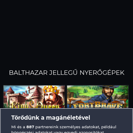
BALTHAZAR JELLEGŰ NYERŐGÉPEK
Törődünk a magánéletével
King & Queen
Fort Brave
Mi és a
887
partnereink személyes adatokat, például
böngészési adatokat vagy egyedi azonosítókat