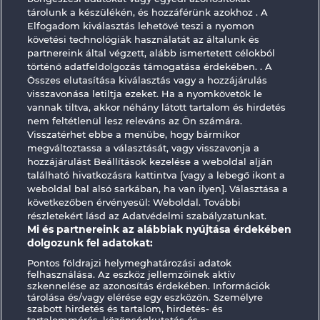
tárolunk a készülékén, és hozzáférünk azokhoz . A
Elfogadom kiválasztás lehetővé teszi a nyomon
követési technológiák használatát az általunk és
partnereink által végzett, alább ismertetett célokból
történő adatfeldolgozás támogatása érdekében. . A
Összes elutasítása kiválasztás vagy a hozzájárulás
Roman Legion
Texas Tycoon
visszavonása letiltja ezeket. Ha a nyomkövetők le
vannak tiltva, akkor néhány látott tartalom és hirdetés
nem feltétlenül lesz releváns az Ön számára.
Visszatérhet ebbe a menübe, hogy bármikor
megváltoztassa a választását, vagy visszavonja a
hozzájárulást Beállítások kezelése a weboldal alján
található hivatkozásra kattintva [vagy a lebegő ikont a
Részvételi feltételek
weboldal bal alsó sarkában, ha van ilyen]. Választása a
következőben érvényesül: Weboldal. További
részletekért lásd az Adatvédelmi szabályzatunkat.
Adatkezelési tájékoztató
Impresszum
Mi és partnereink az alábbiak nyújtása érdekében
dolgozunk fel adatokat:
A cég
GYIK
Facebook
Pontos földrajzi helymeghatározási adatok
felhasználása. Az eszköz jellemzőinek aktív
Visszavonási kérelem benyújtása
szkennelése az azonosítás érdekében. Információk
tárolása és/vagy elérése egy eszközön. Személyre
szabott hirdetés és tartalom, hirdetés- és