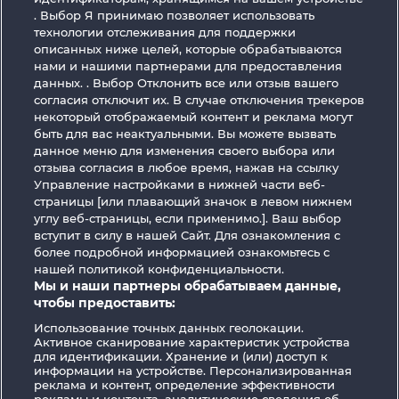
. Выбор Я принимаю позволяет использовать
технологии отслеживания для поддержки
описанных ниже целей, которые обрабатываются
нами и нашими партнерами для предоставления
данных. . Выбор Отклонить все или отзыв вашего
согласия отключит их. В случае отключения трекеров
Robin & his girl
Piggy Collect Multiply
некоторый отображаемый контент и реклама могут
быть для вас неактуальными. Вы можете вызвать
данное меню для изменения своего выбора или
отзыва согласия в любое время, нажав на ссылку
Управление настройками в нижней части веб-
страницы [или плавающий значок в левом нижнем
углу веб-страницы, если применимо.]. Ваш выбор
Правила
КОНФИДЕНЦИАЛЬНОСТЬ
вступит в силу в нашей Сайт. Для ознакомления с
более подробной информацией ознакомьтесь с
нашей политикой конфиденциальности.
О компании
Компания
ЧаВо
Мы и наши партнеры обрабатываем данные,
чтобы предоставить:
Facebook
Использование точных данных геолокации.
Активное сканирование характеристик устройства
Отправить Запрос об Отказе
для идентификации. Хранение и (или) доступ к
информации на устройстве. Персонализированная
реклама и контент, определение эффективности