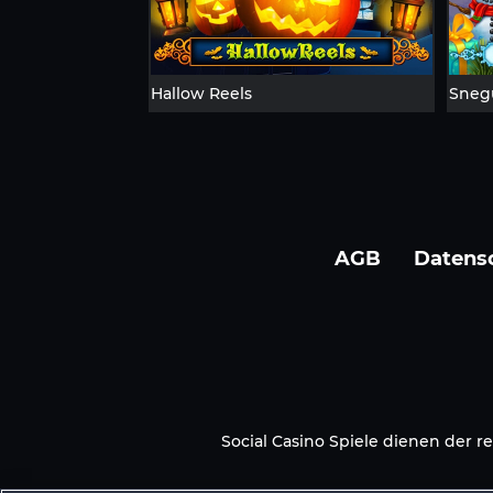
Hallow Reels
Sneg
AGB
Datens
Social Casino Spiele dienen der r