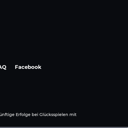
AQ
Facebook
nftige Erfolge bei Glücksspielen mit