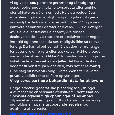
Vi og vores
885
partnere gemmer og får adgang til
personoplysninger, f.eks. browserdata eller unikke
identifikatorer, på din enhed . Hvis du vælger Jeg
accepterer, gør det muligt for sporingsteknologier at
understøtte de formål, der er vist under »Vi og vores
partnere behandler datafor at levere«. Hvis du vælger
Afvis alle eller trækker dit samtykke tilbage,
deaktiveres de. Hvis trackere er deaktiveret, er noget
The Warlocks Book
Books and Bulls
indhold og annoncer, du ser, muligvis ikke så relevant
for dig. Du kan til enhver tid få vist denne menu igen
for at ændre dine valg eller trække samtykke tilbage
når som helst ved at klikke Administrer indstillinger på
linket nederst på websiden [eller det flydende ikon
nederst til venstre på websiden, hvis det er relevant].
Dine valg vil have virkning i vores Website. Se vores
Vilkår og betingelser
Datasikkerhed
privatliv politik for at få flere oplysninger.
Vi og vores partnere behandler data for at levere:
Kontakt
Virksomhed
FAQ
Facebook
Bruge præcise geografiske placeringsoplysninger.
Aktivt scanne enhedskarakteristika til identifikation.
Indsend anmodning om tilbagetrækning
Opbevare og/eller tilgå oplysninger på en enhed.
Tilpasset annoncering og indhold, annoncerings- og
indholdsmåling, målgruppeundersøgelser og
udvikling af tjenester.
Liste over partnere (leverandører)