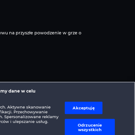
ywu na przyszłe powodzenie w grze o
amy dane w celu
ych. Aktywne skanowanie
Akceptuję
fikacji. Przechowywanie
ch. Spersonalizowane reklamy
orców i ulepszanie usług.
Odrzucenie
wszystkich