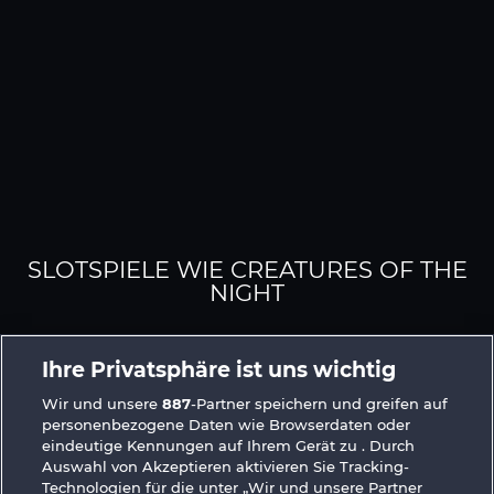
SLOTSPIELE WIE CREATURES OF THE
NIGHT
Ihre Privatsphäre ist uns wichtig
Wir und unsere
887
-Partner speichern und greifen auf
personenbezogene Daten wie Browserdaten oder
eindeutige Kennungen auf Ihrem Gerät zu . Durch
Auswahl von Akzeptieren aktivieren Sie Tracking-
The Guardian God: Heimdall's Horn
Dragonheart The Nibelung Legends
Technologien für die unter „Wir und unsere Partner