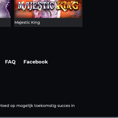
Majestic King
FAQ
Facebook
vloed op mogelijk toekomstig succes in