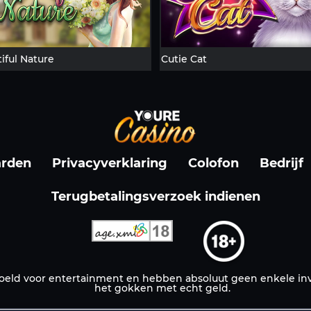
iful Nature
Cutie Cat
rden
Privacyverklaring
Colofon
Bedrijf
Terugbetalingsverzoek indienen
doeld voor entertainment en hebben absoluut geen enkele in
het gokken met echt geld.