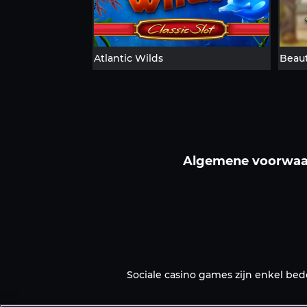
Atlantic Wilds
Beaut
Algemene voorwaa
Sociale casino games zijn enkel be