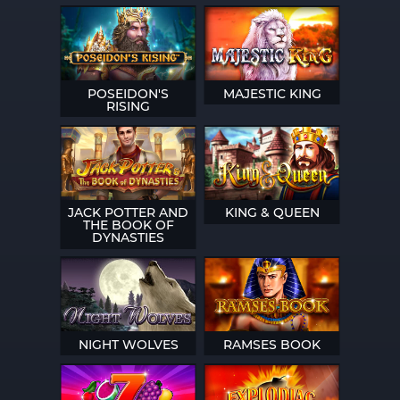
POSEIDON'S
MAJESTIC KING
RISING
JACK POTTER AND
KING & QUEEN
THE BOOK OF
DYNASTIES
NIGHT WOLVES
RAMSES BOOK