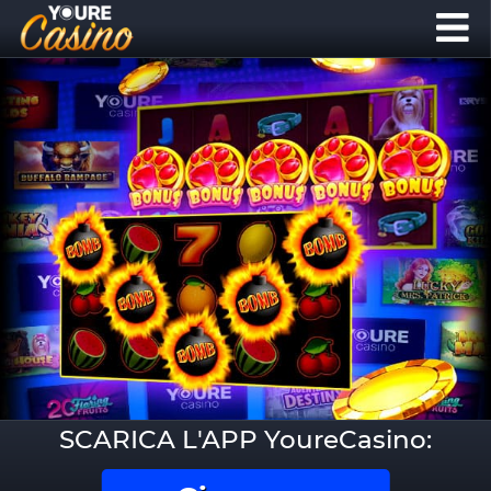
SCARICA L'APP YoureCasino: