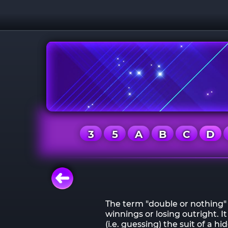
3
5
A
B
C
D
The term "double or nothing" 
winnings or losing outright. I
(i.e. guessing) the suit of a h