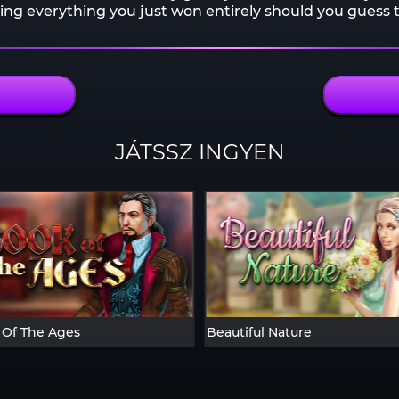
osing everything you just won entirely should you guess 
JÁTSSZ INGYEN
 Of The Ages
Beautiful Nature