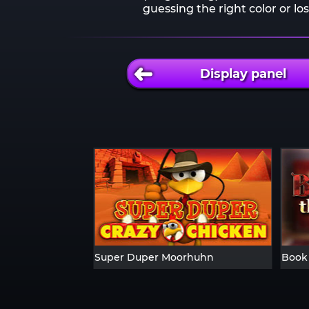
guessing the right color or l
Display panel
Super Duper Moorhuhn
Book