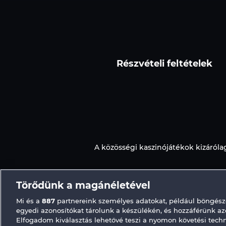
Részvételi feltételek
A közösségi kaszinójátékok kizárólag
Törődünk a magánéletével
Mi és a
887
partnereink személyes adatokat, például böngész
egyedi azonosítókat tárolunk a készülékén, és hozzáférünk az
Elfogadom kiválasztás lehetővé teszi a nyomon követési tech