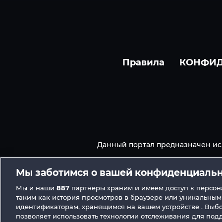
Правила
КОНФИД
Данный портал предназначен ис
Мы заботимся о вашей конфиденциаль
Мы и наши
887
партнеры храним и имеем доступ к персо
таким как история просмотров в браузере или уникальным
идентификаторам, хранящимся на вашем устройстве . Вы
позволяет использовать технологии отслеживания для по