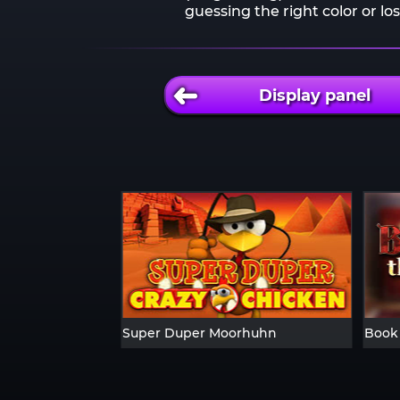
guessing the right color or l
Display panel
Super Duper Moorhuhn
Book