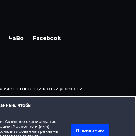
ЧаВо
Facebook
влияет на потенциальный успех при
анные, чтобы
и. Активное сканирование
ации. Хранение и (или)
Я принимаю
рсонализированная реклама