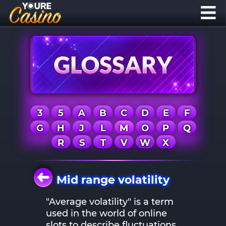
3
5
A
B
C
D
E
F
G
H
J
L
M
O
P
Q
R
S
T
V
W
X
Mid range volatility
"Average volatility" is a term
used in the world of online
slots to describe fluctuations