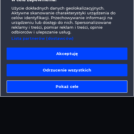
Użycie dokładnych danych geolokalizacyjnych.
Aktywne skanowanie charakterystyki urządzenia do
celów identyfikacji. Przechowywanie informacji na
urządzeniu lub dostęp do nich. Spersonalizowane
reklamy i treści, pomiar reklam i treści, opinie
Zasady i warunki
Polityka prywatności
odbiorców i ulepszanie usług.
Lista partnerów (dostawców)
Nota prawna
Firma
FAQ
Facebook
Akceptuję
Prześlij wniosek o wypłatę
Odrzucenie wszystkich
Pokaż cele
Gry społecznościowe mają przeznaczenie
czysto rozrywkowe i nie mają absolutnie
żadnego wpływu na przyszłe powodzenie w
grze o prawdziwe pieniądze.
©2026 Whow Games GmbH