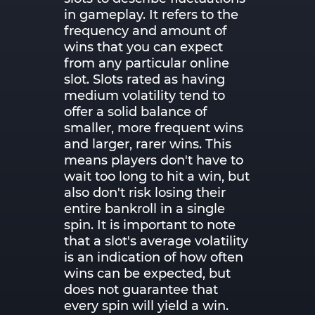
in gameplay. It refers to the
frequency and amount of
wins that you can expect
from any particular online
slot. Slots rated as having
medium volatility tend to
offer a solid balance of
smaller, more frequent wins
and larger, rarer wins. This
means players don't have to
wait too long to hit a win, but
also don't risk losing their
entire bankroll in a single
spin. It is important to note
that a slot's average volatility
is an indication of how often
wins can be expected, but
does not guarantee that
every spin will yield a win.