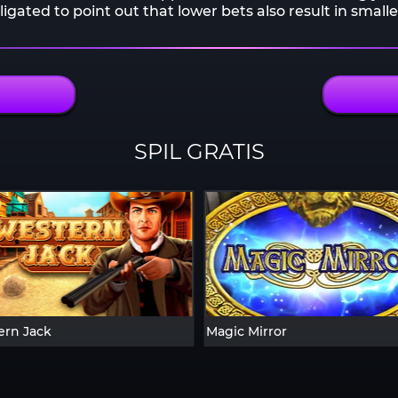
igated to point out that lower bets also result in smalle
SPIL GRATIS
ern Jack
Magic Mirror