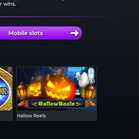
r wins.
Mobile slots
Hallow Reels