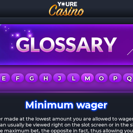
E
F
G
H
J
L
M
O
P
Q
Minimum wager
 made at the lowest amount you are allowed to wager o
can usually be viewed right on the slot screen or in the 
e maximum bet, the opposite in fact, thus allowing you