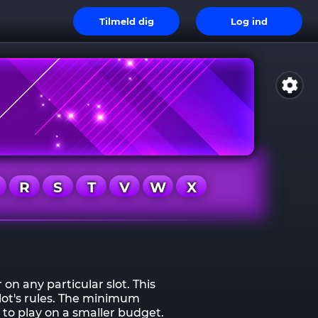
Tilmeld dig
Log ind
R
S
T
V
W
X
n any particular slot. This
slot's rules. The minimum
 to play on a smaller budget.