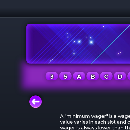
3
5
A
B
C
D
A "minimum wager" is a wager
value varies in each slot and 
wager is always lower than th