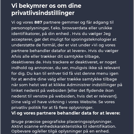
Vi bekymrer os om dine
SPIL GRATIS
privatlivsindstillinger
Vi og vores
887
partnere gemmer og får adgang til
personoplysninger, f.eks. browserdata eller unikke
identifikatorer, på din enhed . Hvis du vælger Jeg
accepterer, gør det muligt for sporingsteknologier at
understøtte de formål, der er vist under »Vi og vores
partnere behandler datafor at levere«. Hvis du vælger
Mallorca Wilds
Valkyries - The Nibelung Legends
Afvis alle eller trækker dit samtykke tilbage,
deaktiveres de. Hvis trackere er deaktiveret, er noget
indhold og annoncer, du ser, muligvis ikke så relevant
for dig. Du kan til enhver tid få vist denne menu igen
for at ændre dine valg eller trække samtykke tilbage
når som helst ved at klikke Administrer indstillinger på
Egyptian Moon
Jack Potter and the Book of Teos
linket nederst på websiden [eller det flydende ikon
nederst til venstre på websiden, hvis det er relevant].
Dine valg vil have virkning i vores Website. Se vores
privatliv politik for at få flere oplysninger.
Vi og vores partnere behandler data for at levere:
Bruge præcise geografiske placeringsoplysninger.
Aktivt scanne enhedskarakteristika til identifikation.
Opbevare og/eller tilgå oplysninger på en enhed.