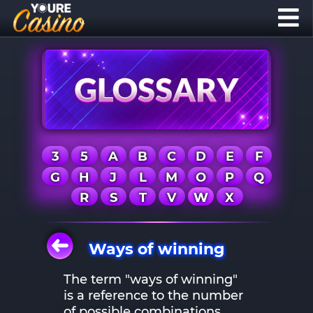
3
5
A
B
C
D
E
F
G
H
J
L
M
O
P
Q
R
S
T
V
W
X
Ways of winning
The term "ways of winning"
is a reference to the number
of possible combinations