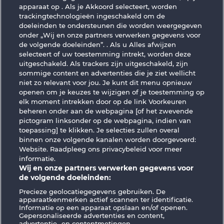
GRATIS SPELEN
apparaat op . Als je Akkoord selecteert, worden
trackingtechnologieën ingeschakeld om de
doeleinden te ondersteunen die worden weergegeven
onder „Wij en onze partners verwerken gegevens voor
de volgende doeleinden”. . Als u Alles afwijzen
selecteert of uw toestemming intrekt, worden deze
uitgeschakeld. Als trackers zijn uitgeschakeld, zijn
sommige content en advertenties die je ziet wellicht
Gates of Persia
Mighty Dragon
niet zo relevant voor jou. Je kunt dit menu opnieuw
openen om je keuzes te wijzigen of je toestemming op
elk moment intrekken door op de link Voorkeuren
beheren onder aan de webpagina [of het zwevende
pictogram linksonder op de webpagina, indien van
toepassing] te klikken. Je selecties zullen overal
Savanna Moon
Book of Romeo and Julia
binnen onze volgende kanalen worden doorgevoerd:
Website. Raadpleeg ons privacybeleid voor meer
informatie.
Wij en onze partners verwerken gegevens voor
de volgende doeleinden:
Precieze geolocatiegegevens gebruiken. De
apparaatkenmerken actief scannen ter identificatie.
Informatie op een apparaat opslaan en/of openen.
Gepersonaliseerde advertenties en content,
advertentie- en contentmetingen,