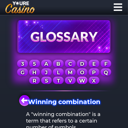
3
5
A
B
C
D
E
F
G
H
J
L
M
O
P
Q
R
S
T
V
W
X
Winning combination
A "winning combination" is a
term that refers to a certain
number of symbols